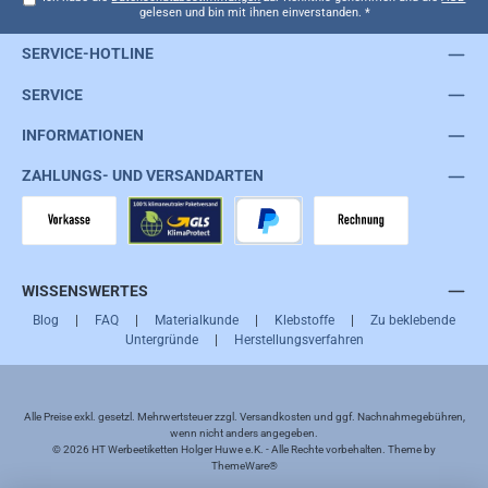
gelesen und bin mit ihnen einverstanden.
*
SERVICE-HOTLINE
SERVICE
INFORMATIONEN
ZAHLUNGS- UND VERSANDARTEN
Vorkasse
GLS
PayPal
Rechnung
WISSENSWERTES
Blog
|
FAQ
|
Materialkunde
|
Klebstoffe
|
Zu beklebende
Untergründe
|
Herstellungsverfahren
Alle Preise exkl. gesetzl. Mehrwertsteuer zzgl.
Versandkosten
und ggf. Nachnahmegebühren,
wenn nicht anders angegeben.
© 2026 HT Werbeetiketten Holger Huwe e.K. - Alle Rechte vorbehalten. Theme by
ThemeWare®