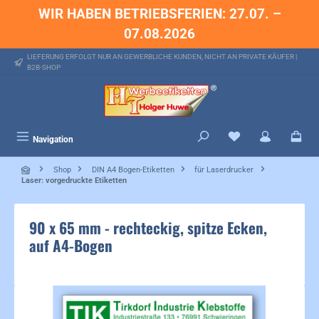
WIR HABEN BETRIEBSFERIEN: 27.07. –
alt springen
07.08.2026
LIEFERUNG ERFOLGT NUR AN GEWERBLICHE KUNDEN, NICHT AN PRIVATE KÄUFER |
B2B-SHOP
Du hast 0 Produkte 
Navigation
Shop
DIN A4 Bogen-Etiketten
für Laserdrucker
Laser: vorgedruckte Etiketten
90 x 65 mm - rechteckig, spitze Ecken,
auf A4-Bogen
Bildergalerie überspringen