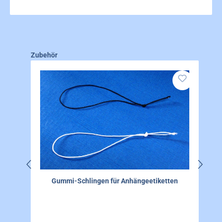
Produktgalerie überspringen
Zubehör
Gummi-Schlingen für Anhängeetiketten