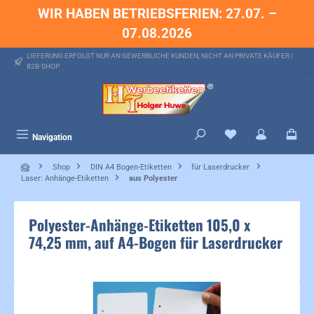
WIR HABEN BETRIEBSFERIEN: 27.07. –
alt springen
07.08.2026
LIEFERUNG ERFOLGT NUR AN GEWERBLICHE KUNDEN, NICHT AN PRIVATE KÄUFER |
B2B-SHOP
Du hast 0 Produkte 
Navigation
Shop
DIN A4 Bogen-Etiketten
für Laserdrucker
Laser: Anhänge-Etiketten
aus Polyester
Polyester-Anhänge-Etiketten 105,0 x
74,25 mm, auf A4-Bogen für Laserdrucker
Bildergalerie überspringen