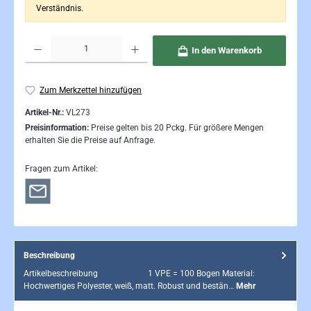
Verständnis.
Produkt Anzahl: Gib den gewünschten Wert ein oder benutze die Schaltflächen um die Anzahl 
In den Warenkorb
Zum Merkzettel hinzufügen
Artikel-Nr.:
VL273
Preisinformation:
Preise gelten bis 20 Pckg. Für größere Mengen
erhalten Sie die Preise auf Anfrage.
Fragen zum Artikel:
Beschreibung
Artikelbeschreibung 1 VPE = 100 Bogen Material:
Hochwertiges Polyester, weiß, matt. Robust und bestän…
Mehr