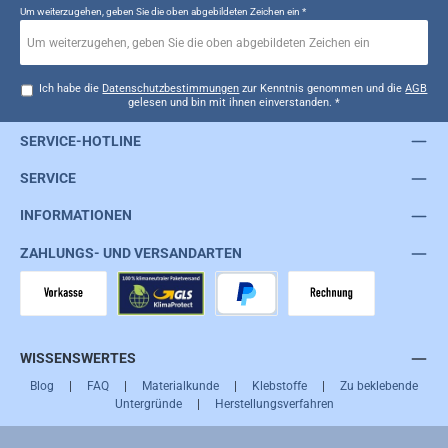
Um weiterzugehen, geben Sie die oben abgebildeten Zeichen ein
*
Ich habe die
Datenschutzbestimmungen
zur Kenntnis genommen und die
AGB
gelesen und bin mit ihnen einverstanden.
*
SERVICE-HOTLINE
SERVICE
INFORMATIONEN
ZAHLUNGS- UND VERSANDARTEN
Vorkasse
GLS
PayPal
Rechnung
WISSENSWERTES
Blog
|
FAQ
|
Materialkunde
|
Klebstoffe
|
Zu beklebende
Untergründe
|
Herstellungsverfahren