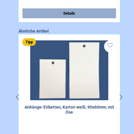
Details
Produktgalerie überspringen
Ähnliche Artikel
Tipp
Anhänge-Etiketten, Karton weiß, 90x60mm, mit
Öse