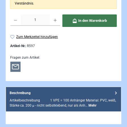
Verständnis.
Produkt Anzahl: Gib den gewünschten Wert ein oder benutze die Schaltflächen um die Anzahl 
In den Warenkorb
Zum Merkzettel hinzufügen
Artikel-Nr.:
R597
Fragen zum Artikel:
Beschreibung
Artikelbeschreibung 1 VPE = 100 Anhänger Material: PVC, weiß,
Stärke ca. 200 µ - nicht selbstklebend, nur als Anh…
Mehr