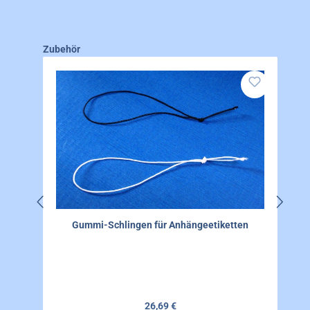
Produktgalerie überspringen
Zubehör
Gummi-Schlingen für Anhängeetiketten
Regulärer Preis:
26,69 €