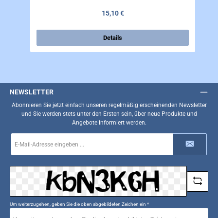
Regulärer Preis:
15,10 €
Details
NEWSLETTER
Abonnieren Sie jetzt einfach unseren regelmäßig erscheinenden Newsletter
und Sie werden stets unter den Ersten sein, über neue Produkte und
Angebote informiert werden.
E-
Mail-
Adresse
*
Um weiterzugehen, geben Sie die oben abgebildeten Zeichen ein
*