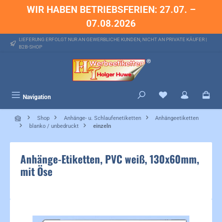
WIR HABEN BETRIEBSFERIEN: 27.07. –
alt springen
07.08.2026
LIEFERUNG ERFOLGT NUR AN GEWERBLICHE KUNDEN, NICHT AN PRIVATE KÄUFER |
B2B-SHOP
Du hast 0 Produkte 
Navigation
Shop
Anhänge- u. Schlaufenetiketten
Anhängeetiketten
blanko / unbedruckt
einzeln
Anhänge-Etiketten, PVC weiß, 130x60mm,
mit Öse
Bildergalerie überspringen