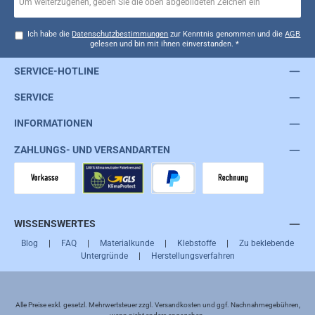
Ich habe die
Datenschutzbestimmungen
zur Kenntnis genommen und die
AGB
gelesen und bin mit ihnen einverstanden.
*
SERVICE-HOTLINE
SERVICE
INFORMATIONEN
ZAHLUNGS- UND VERSANDARTEN
Vorkasse
GLS
PayPal
Rechnung
WISSENSWERTES
Blog
|
FAQ
|
Materialkunde
|
Klebstoffe
|
Zu beklebende
Untergründe
|
Herstellungsverfahren
Alle Preise exkl. gesetzl. Mehrwertsteuer zzgl.
Versandkosten
und ggf. Nachnahmegebühren,