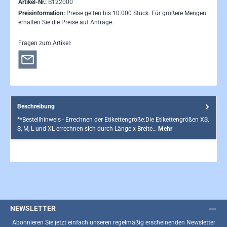
Artikel-Nr.:
B122000
Preisinformation:
Preise gelten bis 10.000 Stück. Für größere Mengen
erhalten Sie die Preise auf Anfrage.
Fragen zum Artikel:
Beschreibung
**Bestellhinweis - Errechnen der Etikettengröße:Die Etikettengrößen XS,
S, M, L und XL errechnen sich durch Länge x Breite…
Mehr
NEWSLETTER
Abonnieren Sie jetzt einfach unseren regelmäßig erscheinenden Newsletter