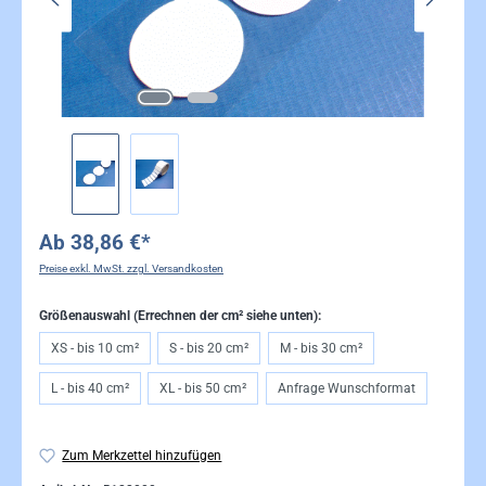
Ab
38,86 €*
Preise exkl. MwSt. zzgl. Versandkosten
Größenauswahl (Errechnen der cm² siehe unten):
XS - bis 10 cm²
S - bis 20 cm²
M - bis 30 cm²
L - bis 40 cm²
XL - bis 50 cm²
Anfrage Wunschformat
Zum Merkzettel hinzufügen