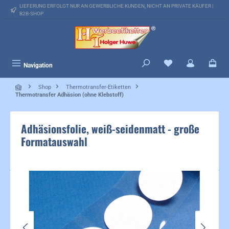
LIEFERUNG ERFOLGT NUR AN GEWERBLICHE KUNDEN, NICHT AN PRIVATE KÄUFER |
alt springen
B2B-SHOP
Du hast 0 Produkte 
Navigation
Shop
Thermotransfer-Etiketten
Thermotransfer Adhäsion (ohne Klebstoff)
Adhäsionsfolie, weiß-seidenmatt - große
Formatauswahl
Bildergalerie überspringen