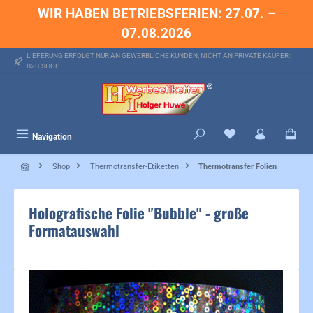
WIR HABEN BETRIEBSFERIEN: 27.07. –
alt springen
07.08.2026
LIEFERUNG ERFOLGT NUR AN GEWERBLICHE KUNDEN, NICHT AN PRIVATE KÄUFER |
B2B-SHOP
Du hast 0 Produkte 
Navigation
Shop
Thermotransfer-Etiketten
Thermotransfer Folien
Holografische Folie "Bubble" - große
Formatauswahl
Bildergalerie überspringen