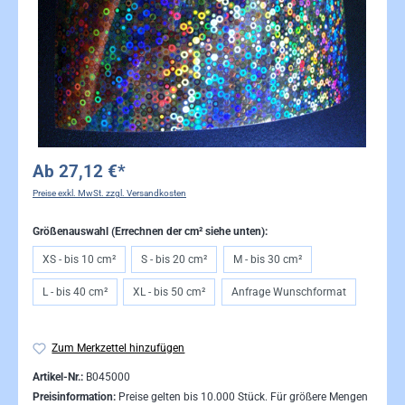
Ab
27,12 €*
Preise exkl. MwSt. zzgl. Versandkosten
Größenauswahl (Errechnen der cm² siehe unten):
XS - bis 10 cm²
S - bis 20 cm²
M - bis 30 cm²
L - bis 40 cm²
XL - bis 50 cm²
Anfrage Wunschformat
Zum Merkzettel hinzufügen
Artikel-Nr.:
B045000
Preisinformation:
Preise gelten bis 10.000 Stück. Für größere Mengen