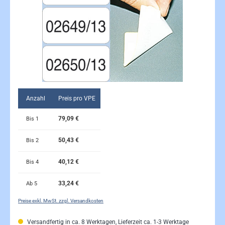
Anzahl
Preis pro VPE
79,09 €
Bis
1
50,43 €
Bis
2
40,12 €
Bis
4
33,24 €
Ab
5
Preise exkl. MwSt. zzgl. Versandkosten
Versandfertig in ca. 8 Werktagen, Lieferzeit ca. 1-3 Werktage