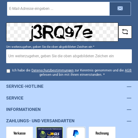
E-
Mail-
Adresse
*
Um weiterzugehen, geben Sie die oben abgebildeten Zeichen ein
*
Ich habe die
Datenschutzbestimmungen
zur Kenntnis genommen und die
AGB
gelesen und bin mit ihnen einverstanden.
*
SERVICE-HOTLINE
SERVICE
INFORMATIONEN
ZAHLUNGS- UND VERSANDARTEN