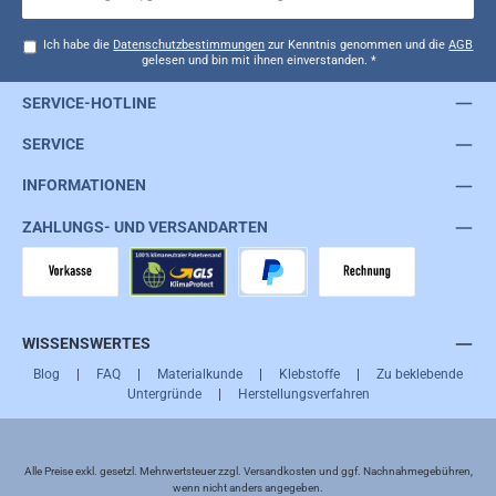
Ich habe die
Datenschutzbestimmungen
zur Kenntnis genommen und die
AGB
gelesen und bin mit ihnen einverstanden.
*
SERVICE-HOTLINE
SERVICE
INFORMATIONEN
ZAHLUNGS- UND VERSANDARTEN
Vorkasse
GLS
PayPal
Rechnung
WISSENSWERTES
Blog
|
FAQ
|
Materialkunde
|
Klebstoffe
|
Zu beklebende
Untergründe
|
Herstellungsverfahren
Alle Preise exkl. gesetzl. Mehrwertsteuer zzgl.
Versandkosten
und ggf. Nachnahmegebühren,
wenn nicht anders angegeben.