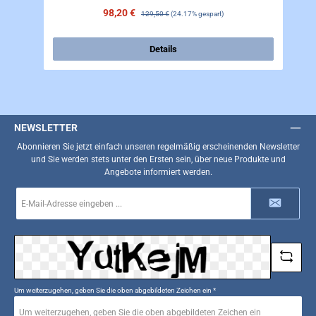
Verkaufspreis:
98,20 €
Regulärer Preis:
129,50 €
(24.17% gespart)
Details
NEWSLETTER
Abonnieren Sie jetzt einfach unseren regelmäßig erscheinenden Newsletter
und Sie werden stets unter den Ersten sein, über neue Produkte und
Angebote informiert werden.
E-
Mail-
Adresse
*
Um weiterzugehen, geben Sie die oben abgebildeten Zeichen ein
*