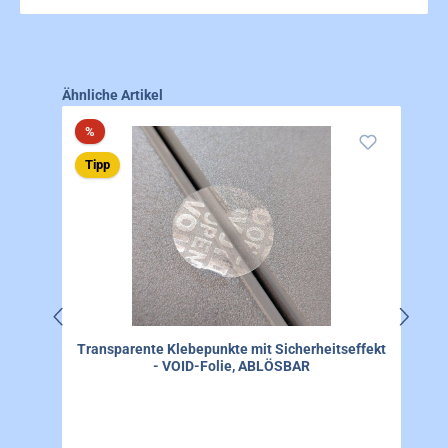
Produktgalerie überspringen
Ähnliche Artikel
Rabatt
%
Tipp
Transparente Klebepunkte mit Sicherheitseffekt
- VOID-Folie, ABLÖSBAR