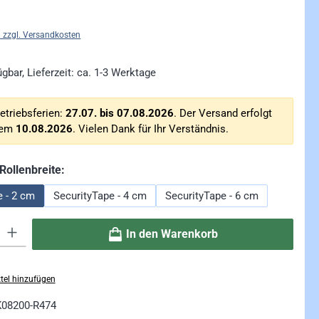
. zzgl. Versandkosten
gbar, Lieferzeit: ca. 1-3 Werktage
etriebsferien:
27.07. bis 07.08.2026
. Der Versand erfolgt
dem
10.08.2026
. Vielen Dank für Ihr Verständnis.
auswählen
Rollenbreite:
e - 2 cm
SecurityTape - 4 cm
SecurityTape - 6 cm
ib den gewünschten Wert ein oder benutze die Schaltflächen um die Anzahl zu erhö
In den Warenkorb
tel hinzufügen
K08200-R474