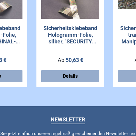
lebeband
Sicherheitsklebeband
Siche
Folie,
Hologramm-Folie,
tra
IGINAL-
silber, "SECURITY
Manip
ckseitig
SQUARE DOT",
ster
rückseitig
r Preis:
Regulärer Preis:
3 €
Ab
50,63 €
Wabenmuster
s
Details
NEWSLETTER
Sie jetzt einfach unseren regelmäßig erscheinenden Newsletter un