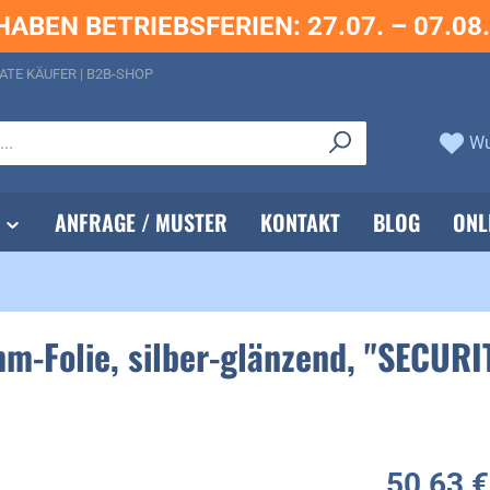
HABEN BETRIEBSFERIEN: 27.07. – 07.08
ATE KÄUFER | B2B-SHOP
Wu
ANFRAGE / MUSTER
KONTAKT
BLOG
ONL
-Folie, silber-glänzend, "SECURIT
50,63 €