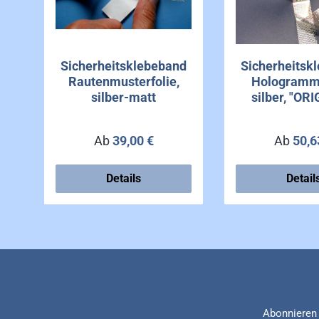
Sicherheitsklebeband
Sicherheitsk
Rautenmusterfolie,
Hologramm-
silber-matt
silber, "OR
GENUINE", rü
Wabenmu
Regulärer Preis:
Reguläre
Ab
39,00 €
Ab
50,6
Details
Detail
Abonnieren 