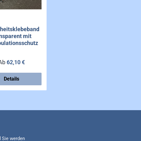
rheitsklebeband
nsparent mit
ulationsschutz
Regulärer Preis:
Ab
62,10 €
Details
d Sie werden