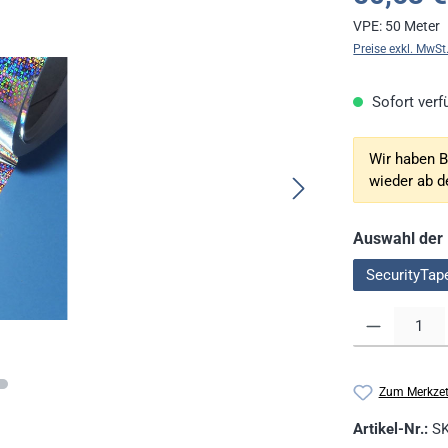
VPE:
50 Meter
Preise exkl. MwSt
Sofort verfü
Wir haben B
wieder ab 
Auswahl der 
SecurityTap
Produkt Anzahl: G
Zum Merkzet
Artikel-Nr.:
S