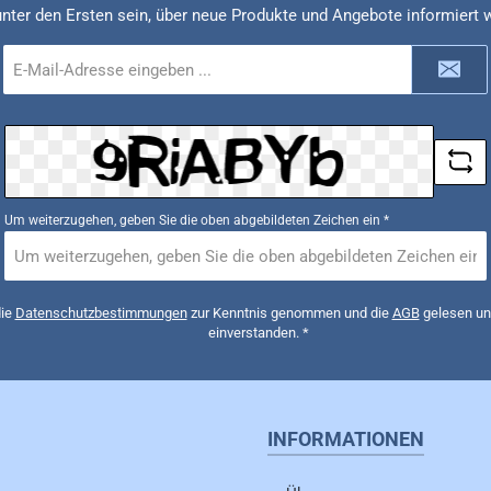
unter den Ersten sein, über neue Produkte und Angebote informiert 
E-
Mail-
Adresse
*
Um weiterzugehen, geben Sie die oben abgebildeten Zeichen ein
*
die
Datenschutzbestimmungen
zur Kenntnis genommen und die
AGB
gelesen und
einverstanden.
*
INFORMATIONEN