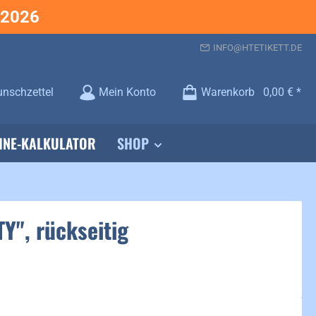
.2026
INFO@HTETIKETT.DE
Du hast 0 Produkte auf dem Merkzettel
nschzettel
Mein Konto
Warenkorb
0,00 €
INE-KALKULATOR
SHOP
Y", rückseitig