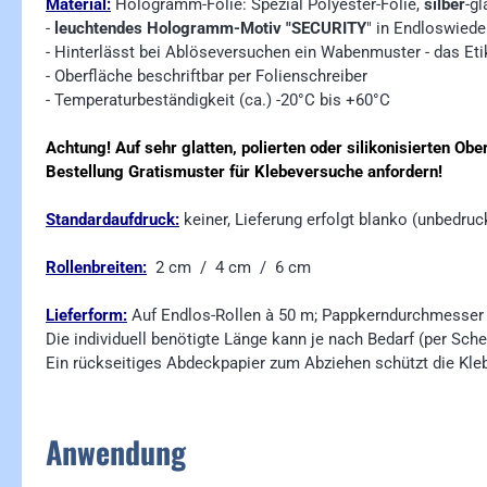
Material:
Hologramm-Folie: Spezial Polyester-Folie,
silber
-g
-
leuchtendes Hologramm-Motiv "SECURITY
" in Endloswied
- Hinterlässt bei Ablöseversuchen ein Wabenmuster - das Etik
- Oberfläche beschriftbar per Folienschreiber
- Temperaturbeständigkeit (ca.) -20°C bis +60°C
Achtung! Auf sehr glatten, polierten oder silikonisierten Ob
Bestellung Gratismuster für Klebeversuche anfordern!
Standardaufdruck:
keiner, Lieferung erfolgt blanko (unbedruc
Rollenbreiten:
2 cm / 4 cm / 6 cm
Lieferform:
Auf Endlos-Rollen à 50 m; Pappkerndurchmesse
Die individuell benötigte Länge kann je nach Bedarf (per Sch
Ein rückseitiges Abdeckpapier zum Abziehen schützt die Kleb
Anwendung