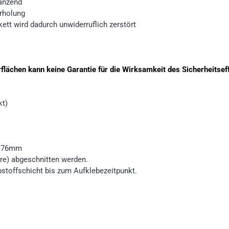
länzend
erholung
ett wird dadurch unwiderruflich zerstört
erflächen kann keine Garantie für die Wirksamkeit des Sicherheitse
kt)
r 76mm
ere) abgeschnitten werden.
stoffschicht bis zum Aufklebezeitpunkt.