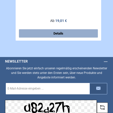
Regulärer Preis:
Ab
19,01 €
Details
NEWSLETTER
Abonnieren Sie jetzt einfach unseren regelmäßig erscheinenden Newsletter
und Sie werden stets unter den Ersten sein, über neue Produkte und
Angebote informiert werden.
E-
Mail-
Adresse
*