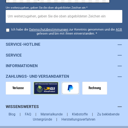
Um weiterzugehen, geben Sie die oben abgebildeten Zeichen ein
*
Ich habe die
Datenschutzbestimmungen
zur Kenntnis genommen und die
AGB
gelesen und bin mit ihnen einverstanden.
*
SERVICE-HOTLINE
SERVICE
INFORMATIONEN
ZAHLUNGS- UND VERSANDARTEN
Vorkasse
GLS
PayPal
Rechnung
WISSENSWERTES
Blog
|
FAQ
|
Materialkunde
|
Klebstoffe
|
Zu beklebende
Untergründe
|
Herstellungsverfahren