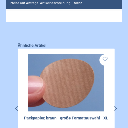
Preise auf Anfrage. Artikelbeschreibung…
Mehr
Produktgalerie überspringen
Ähnliche Artikel
Packpapier, braun - große Formatauswahl - XL