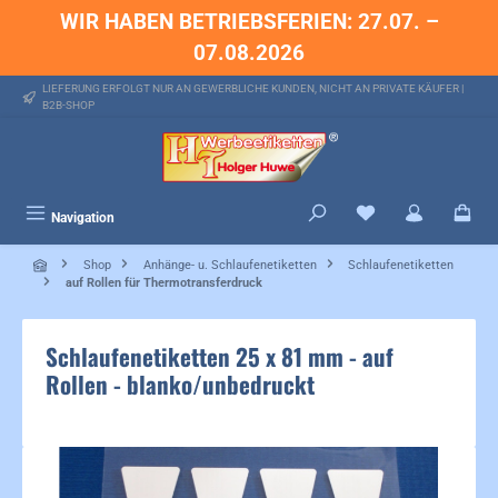
WIR HABEN BETRIEBSFERIEN: 27.07. –
alt springen
07.08.2026
LIEFERUNG ERFOLGT NUR AN GEWERBLICHE KUNDEN, NICHT AN PRIVATE KÄUFER |
B2B-SHOP
Du hast 0 Produkte 
Navigation
Shop
Anhänge- u. Schlaufenetiketten
Schlaufenetiketten
auf Rollen für Thermotransferdruck
Schlaufenetiketten 25 x 81 mm - auf
Rollen - blanko/unbedruckt
Bildergalerie überspringen