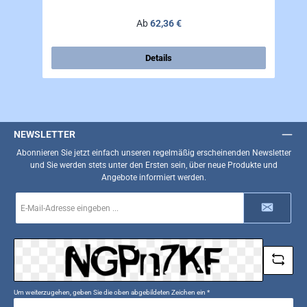
Regulärer Preis:
Ab
62,36 €
Details
NEWSLETTER
Abonnieren Sie jetzt einfach unseren regelmäßig erscheinenden Newsletter
und Sie werden stets unter den Ersten sein, über neue Produkte und
Angebote informiert werden.
E-
Mail-
Adresse
*
Um weiterzugehen, geben Sie die oben abgebildeten Zeichen ein
*