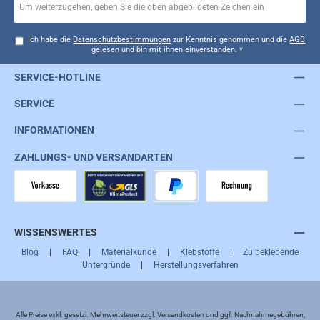
Ich habe die
Datenschutzbestimmungen
zur Kenntnis genommen und die
AGB
gelesen und bin mit ihnen einverstanden.
*
SERVICE-HOTLINE
SERVICE
INFORMATIONEN
ZAHLUNGS- UND VERSANDARTEN
Vorkasse
GLS
PayPal
Rechnung
WISSENSWERTES
Blog
|
FAQ
|
Materialkunde
|
Klebstoffe
|
Zu beklebende
Untergründe
|
Herstellungsverfahren
Alle Preise exkl. gesetzl. Mehrwertsteuer zzgl.
Versandkosten
und ggf. Nachnahmegebühren,