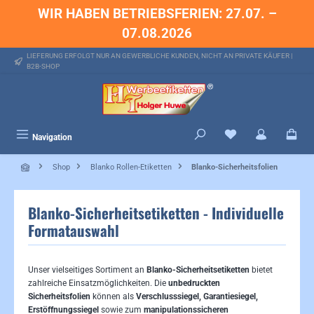
WIR HABEN BETRIEBSFERIEN: 27.07. –
alt springen
07.08.2026
LIEFERUNG ERFOLGT NUR AN GEWERBLICHE KUNDEN, NICHT AN PRIVATE KÄUFER |
B2B-SHOP
Du hast 0 Produkte 
Navigation
Shop
Blanko Rollen-Etiketten
Blanko-Sicherheitsfolien
Blanko-Sicherheitsetiketten - Individuelle
Formatauswahl
Unser vielseitiges Sortiment an
Blanko-Sicherheitsetiketten
bietet
zahlreiche Einsatzmöglichkeiten. Die
unbedruckten
Sicherheitsfolien
können als
Verschlusssiegel, Garantiesiegel,
Erstöffnungssiegel
sowie zum
manipulationssicheren