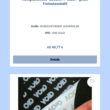
Formatauswahl
Größe:
WUNSCHFORMAT AUSWÄHLEN
VPE:
1000 Stück
Regulärer Preis:
Ab
49,77 €
Details