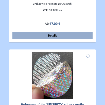
Größe:
viele Formate zur Auswahl
VPE:
1000 Stück
Regulärer Preis:
Ab
67,00 €
Details
Hologrammfolie "SECURITY" silber - große