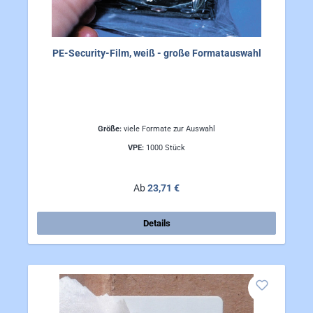
PE-Security-Film, weiß - große Formatauswahl
Größe:
viele Formate zur Auswahl
VPE:
1000 Stück
Regulärer Preis:
Ab
23,71 €
Details