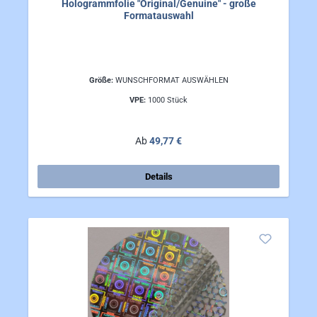
Hologrammfolie "Original/Genuine" - große
Formatauswahl
Größe:
WUNSCHFORMAT AUSWÄHLEN
VPE:
1000 Stück
Regulärer Preis:
Ab
49,77 €
Details