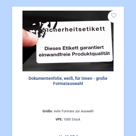
Dokumentenfolie, weiß, für innen - große
Formatauswahl
Größe:
viele Formate zur Auswahl
VPE:
1000 Stück
Regulärer Preis: