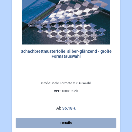
Schachbrettmusterfolie, silber-glänzend - große
Formatauswahl
Größe:
viele Formate zur Auswahl
VPE:
1000 Stück
Regulärer Preis:
Ab
36,18 €
Details