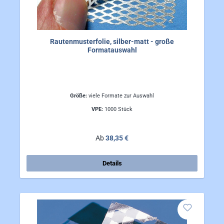
Rautenmusterfolie, silber-matt - große
Formatauswahl
Größe:
viele Formate zur Auswahl
VPE:
1000 Stück
Regulärer Preis:
Ab
38,35 €
Details