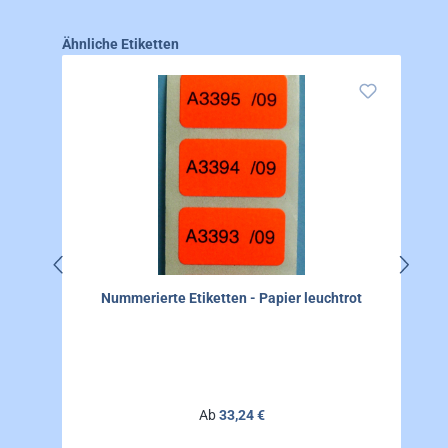
Produktgalerie überspringen
Ähnliche Etiketten
Nummerierte Etiketten - Papier leuchtrot
Regulärer Preis:
Ab
33,24 €