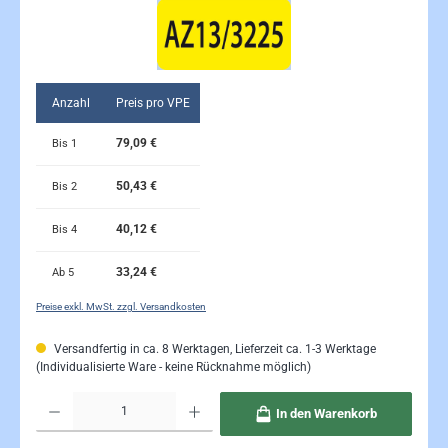
Anzahl
Preis pro VPE
79,09 €
Bis
1
50,43 €
Bis
2
40,12 €
Bis
4
33,24 €
Ab
5
Preise exkl. MwSt. zzgl. Versandkosten
Versandfertig in ca. 8 Werktagen, Lieferzeit ca. 1-3 Werktage
(Individualisierte Ware - keine Rücknahme möglich)
Produkt Anzahl: Gib den gewünschten Wert ein oder benutze die Schaltflächen um die Anzahl 
In den Warenkorb