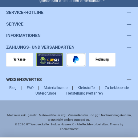
gelesen und bin mit ihnen einverstanden.
*
SERVICE-HOTLINE
SERVICE
INFORMATIONEN
ZAHLUNGS- UND VERSANDARTEN
Vorkasse
GLS
PayPal
Rechnung
WISSENSWERTES
Blog
|
FAQ
|
Materialkunde
|
Klebstoffe
|
Zu beklebende
Untergründe
|
Herstellungsverfahren
Alle Preise exkl. gesetzl. Mehrwertsteuer zzgl.
Versandkosten
und ggf. Nachnahmegebühren,
wenn nicht anders angegeben.
© 2026 HT Werbeetiketten Holger Huwe e.K. - Alle Rechte vorbehalten. Theme by
ThemeWare®