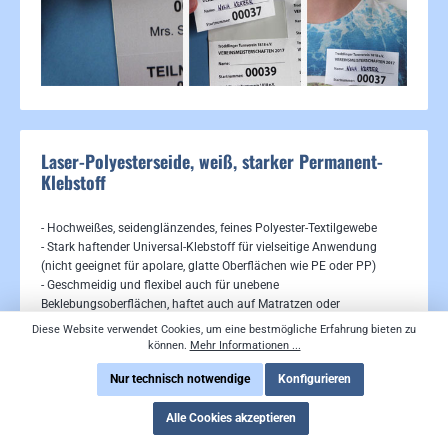
Laser-Polyesterseide, weiß, starker Permanent-
Klebstoff
- Hochweißes, seidenglänzendes, feines Polyester-Textilgewebe
- Stark haftender Universal-Klebstoff für vielseitige Anwendung
(nicht geeignet für apolare, glatte Oberflächen wie PE oder PP)
- Geschmeidig und flexibel auch für unebene
Beklebungsoberflächen, haftet auch auf Matratzen oder
Teppichrückseiten
Diese Website verwendet Cookies, um eine bestmögliche Erfahrung bieten zu
- Beschriftbar mit den meisten gängigen Stiftarten; - Öko-Tex Klasse
können.
Mehr Informationen ...
3
Nur technisch notwendige
Konfigurieren
- Empfohlene Anwendungstemperatur: +15° bis + 50°C. Eine
Anwendung außerhalb dieses Temperaturbereichs kann die
Klebkraft des Klebstoffs beeinflussen
Alle Cookies akzeptieren
- Für Farblaser geeignet, wir empfehlen im Vorfeld jedoch Drucktests