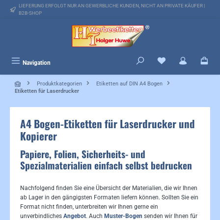
LIEFERUNG ERFOLGT NUR AN GEWERBLICHE KUNDEN, NICHT AN PRIVATE KÄUFER |
alt springen
B2B-SHOP
Du hast 0 Produkte 
Navigation
Produktkategorien
Etiketten auf DIN A4 Bogen
Etiketten für Laserdrucker
A4 Bogen-Etiketten für Laserdrucker und
Kopierer
Papiere, Folien, Sicherheits- und
Spezialmaterialien einfach selbst bedrucken
Nachfolgend finden Sie eine Übersicht der Materialien, die wir Ihnen
ab Lager in den gängigsten Formaten liefern können. Sollten Sie ein
Format nicht finden, unterbreiten wir Ihnen gerne ein
unverbindliches
Angebot
. Auch
Muster-Bogen
senden wir Ihnen für