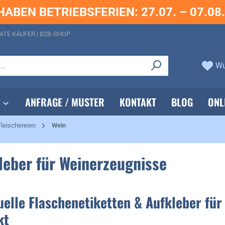
HABEN BETRIEBSFERIEN: 27.07. – 07.08
ATE KÄUFER | B2B-SHOP
Wu
ANFRAGE / MUSTER
KONTAKT
BLOG
ONL
Fleischereien
Wein
kleber für Weinerzeugnisse
uelle Flaschenetiketten & Aufkleber für
kt