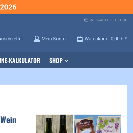
.2026
INFO@HTETIKETT.DE
Du hast 0 Produkte auf dem Merkzettel
nschzettel
Mein Konto
Warenkorb
0,00 €
INE-KALKULATOR
SHOP
 Wein