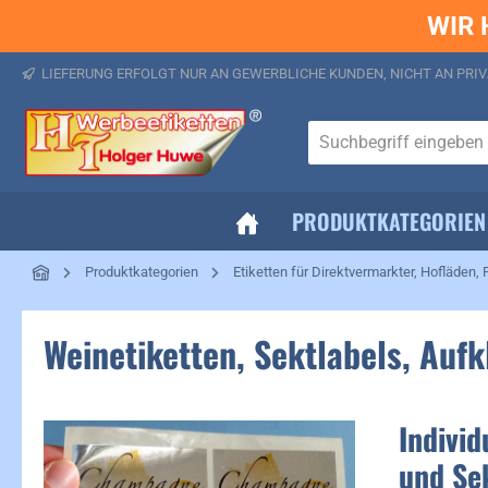
WIR 
springen
Zur Hauptnavigation springen
LIEFERUNG ERFOLGT NUR AN GEWERBLICHE KUNDEN, NICHT AN PRIV
PRODUKTKATEGORIEN
Produktkategorien
Etiketten für Direktvermarkter, Hofläden, 
Weinetiketten, Sektlabels, Auf
Individ
und Se