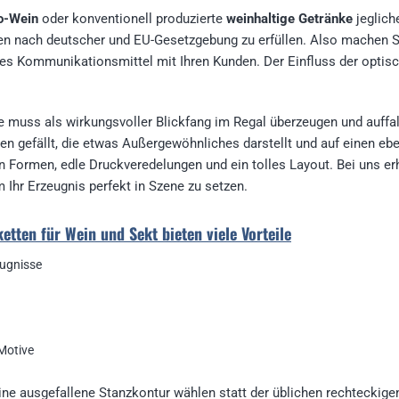
o-Wein
oder konventionell produzierte
weinhaltige Getränke
jeglich
ten nach deutscher und EU-Gesetzgebung zu erfüllen. Also machen Si
les Kommunikationsmittel mit Ihren Kunden. Der Einfluss der optis
e muss als wirkungsvoller Blickfang im Regal überzeugen und auffal
ten gefällt, die etwas Außergewöhnliches darstellt und auf einen e
n Formen, edle Druckveredelungen und ein tolles Layout. Bei uns er
m Ihr Erzeugnis perfekt in Szene zu setzen.
etten für Wein und Sekt bieten viele Vorteile
eugnisse
Motive
ine ausgefallene Stanzkontur wählen statt der üblichen rechteckig