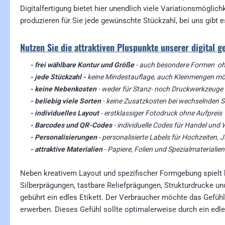
Digitalfertigung bietet hier unendlich viele Variationsmögli
produzieren für Sie jede gewünschte Stückzahl, bei uns gibt
Nutzen Sie die attraktiven Pluspunkte unserer digital 
- frei wählbare Kontur und Größe
- auch besondere Formen oh
- jede Stückzahl -
keine Mindestauflage, auch Kleinmengen mö
- keine Nebenkosten
- weder für Stanz- noch Druckwerkzeuge
- beliebig viele Sorten
- keine Zusatzkosten bei wechselnden S
- individuelles Layout
- erstklassiger Fotodruck ohne Aufpreis
- Barcodes und QR-Codes
- individuelle Codes für Handel un
- Personalisierungen
- personalisierte Labels für Hochzeiten, 
- attraktive Materialien
- Papiere, Folien und Spezialmaterialien
Neben kreativem Layout und spezifischer Formgebung spielt be
Silberprägungen, tastbare Reliefprägungen, Strukturdrucke u
gebührt ein edles Etikett. Der Verbraucher möchte das Gefüh
erwerben. Dieses Gefühl sollte optimalerweise durch ein edl