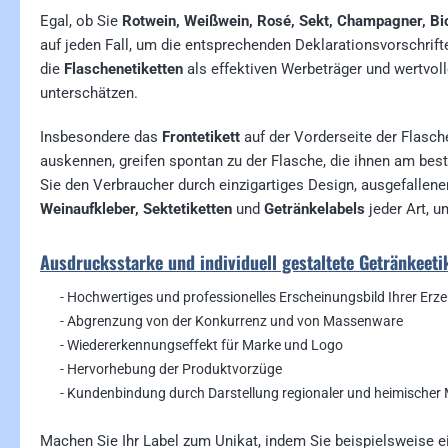
Egal, ob Sie
Rotwein, Weißwein, Rosé, Sekt, Champagner, Bi
auf jeden Fall, um die entsprechenden Deklarationsvorschrif
die
Flaschenetiketten
als effektiven Werbeträger und wertvol
unterschätzen.
Insbesondere das
Frontetikett
auf der Vorderseite der Flasch
auskennen, greifen spontan zu der Flasche, die ihnen am bes
Sie den Verbraucher durch einzigartiges Design, ausgefallene
Weinaufkleber, Sektetiketten
und
Getränkelabels
jeder Art, u
Ausdrucksstarke und individuell gestaltete Getränkeetik
- Hochwertiges und professionelles Erscheinungsbild Ihrer Erz
- Abgrenzung von der Konkurrenz und von Massenware
- Wiedererkennungseffekt für Marke und Logo
- Hervorhebung der Produktvorzüge
- Kundenbindung durch Darstellung regionaler und heimischer 
Machen Sie Ihr Label zum Unikat, indem Sie beispielsweise e