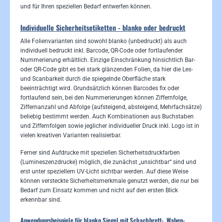
und für Ihren speziellen Bedarf entwerfen können.
Individuelle Sicherheitsetiketten - blanko oder bedruckt
Alle Folienvarianten sind sowohl blanko (unbedruckt) als auch
individuell bedruckt inkl. Barcode, QR-Code oder fortlaufender
Nummerierung erhältlich. Einzige Einschränkung hinsichtlich Bar-
oder QR-Code gibt es bei stark glänzenden Folien, da hier die Les-
und Scanbarkeit durch die spiegelnde Oberfläche stark
beeinträchtigt wird. Grundsätzlich können Barcodes fix oder
fortlaufend sein, bei den Nummerierungen können Ziffernfolge,
Ziffernanzahl und Abfolge (aufsteigend, absteigend, Mehrfachsätze)
beliebig bestimmt werden. Auch Kombinationen aus Buchstaben
und Ziffernfolgen sowie jeglicher individueller Druck inkl. Logo ist in
vielen kreativen Varianten realisierbar.
Ferner sind Aufdrucke mit speziellen Sicherheitsdruckfarben
(Lumineszenzdrucke) möglich, die zunächst „unsichtbar“ sind und
erst unter speziellem UV-Licht sichtbar werden. Auf diese Weise
können versteckte Sicherheitsmerkmale genutzt werden, die nur bei
Bedarf zum Einsatz kommen und nicht auf den ersten Blick
erkennbar sind.
Anwendungsbeispiele für blanko Siegel mit Schachbrett-, Waben-,