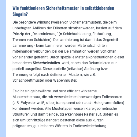
Wie funktionieren Sicherheitsmuster in selbstklebenden
Siegeln?
Die besondere Wirkungsweise von Sicherheitsmustern, die beim
unbefugten Ablösen der Etiketten sichtbar werden, basiert auf dem
Prinzip der „Delaminierung“ (= Schichtablösung, Enthaftung,
Trennen von Schichten). De-Laminierung ist damit das Gegenteil
Laminierung - beim Laminieren werden Materialschichten
miteinander verbunden, bei der Delamination werden Schichten
voneinander getrennt. Durch spezielle Materialkonstruktionen dieser
besonderen
Sicherheitsfolien
wird jedoch das Delaminieren nur
partiell ausgelöst. Diese partielle (teilweise) Ablösung bzw.
Trennung erfolgt nach definierten Mustern, wie z.B.
Schachbrettmuster oder Wabenmuster.
Es gibt einige bewährte und sehr effizient wirksame
Musterschemata, die mit verschiedenen hochwertigen Foliensorten
(z.B. Polyester weiß, silber, transparent oder auch Hologrammfolien)
kombiniert werden. Alle Mustertypen weisen klare geometrische
Strukturen und damit eindeutig erkennbare Raster auf. Sofern es
sich um Schriftzüge handelt, bestehen diese aus kurzen,
prägnanten, gut lesbaren Wörtern in Endloswiederholung.