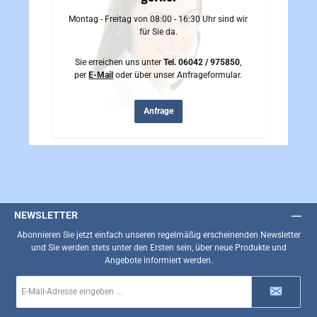
Montag - Freitag von 08:00 - 16:30 Uhr sind wir
für Sie da.
Sie erreichen uns unter
Tel. 06042 / 975850
,
per
E-Mail
oder über unser Anfrageformular.
Anfrage
NEWSLETTER
Abonnieren Sie jetzt einfach unseren regelmäßig erscheinenden Newsletter
und Sie werden stets unter den Ersten sein, über neue Produkte und
Angebote informiert werden.
E-
Mail-
Adresse
*