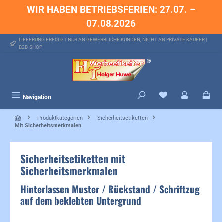
WIR HABEN BETRIEBSFERIEN: 27.07. –
alt springen
07.08.2026
LIEFERUNG ERFOLGT NUR AN GEWERBLICHE KUNDEN, NICHT AN PRIVATE KÄUFER |
B2B-SHOP
Du hast 0 Produkte 
Navigation
Produktkategorien
Sicherheitsetiketten
Mit Sicherheitsmerkmalen
Sicherheitsetiketten mit
Sicherheitsmerkmalen
Hinterlassen Muster / Rückstand / Schriftzug
auf dem beklebten Untergrund