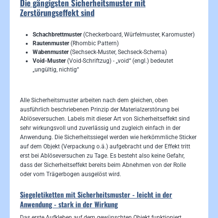
Die gängigsten Sicherheitsmuster mit
Zerstörungseffekt sind
Schachbrettmuster
(Checkerboard, Würfelmuster, Karomuster)
Rautenmuster
(Rhombic Pattern)
Wabenmuster
(Sechseck-Muster, Sechseck-Schema)
Void-Muster
(Void-Schriftzug) - „void“ (engl.) bedeutet
„ungültig, nichtig“
Alle Sicherheitsmuster arbeiten nach dem gleichen, oben
ausführlich beschriebenen Prinzip der Materialzerstörung bei
Ablöseversuchen. Labels mit dieser Art von Sicherheitseffekt sind
sehr wirkungsvoll und zuverlässig und zugleich einfach in der
Anwendung. Die Sicherheitssiegel werden wie herkömmliche Sticker
auf dem Objekt (Verpackung o.ä.) aufgebracht und der Effekt tritt
erst bei Ablöseversuchen zu Tage. Es besteht also keine Gefahr,
dass der Sicherheitseffekt bereits beim Abnehmen von der Rolle
oder vom Trägerbogen ausgelöst wird.
Siegeletiketten mit Sicherheitsmuster - leicht in der
Anwendung - stark in der Wirkung
Das erste Aufkleben auf dem gewünschten Objekt funktioniert